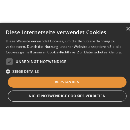
Diese Internetseite verwendet Cookies
Diese Website verwendet Cookies, um die Benutzererfahrung zu
verbessern. Durch die Nutzung unserer Website akzeptieren Sie alle
Cookies gemäß unserer Cookie-Richtlinie.
Zur Datenschutzerklärung
UNBEDINGT NOTWENDIGE
ZEIGE DETAILS
VERSTANDEN
Bewerbersuche leicht gemacht
NICHT NOTWENDIGE COOKIES VERBIETEN
Nach Ihrer Registrierung als Arbeitgeber können
Sie Ihre Anzeige mit wenig Aufwand selbst
erstellen und veröffentlichen. So finden geeignete
Unbedingt notwendige
Bewerber*innen Ihr Stellenangebot und Sie