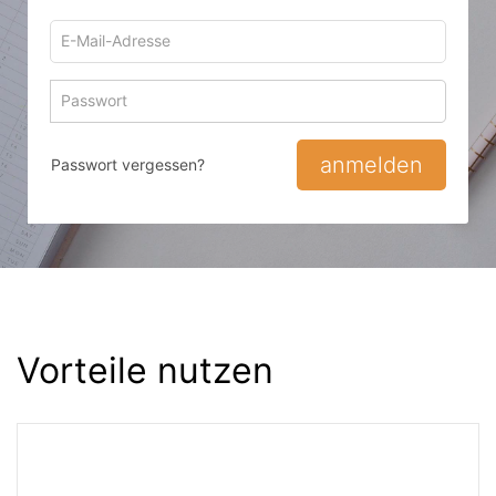
E-
Mail-
Adresse
Passwort
Passwort 
zum
zum
Anmelden
Anmelden
anmelden
Passwort vergessen?
Vorteile nutzen