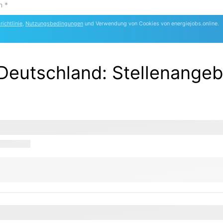
ichtlinie
,
Nutzungsbedingungen
und Verwendung von Cookies von energiejobs.online.
 Deutschland
:
Stellenangeb