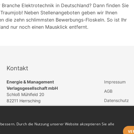
r Branche Elektrotechnik in Deutschland? Dann finden Sie
n Traumjob! Neben Stellenangeboten geben wir Ihnen
n die zehn schlimmsten Bewerbungs-Floskeln. So ist Ihr
land nur noch einen Mausklick entfernt.
Kontakt
Energie & Management
Impressum
Verlagsgesellschaft mbH
AGB
Schloß Mühlfeld 20
Datenschutz
82211 Herrsching
Vertrag widerru
+49 (0)8152 / 931188
info@energiejobs.online
bessern. Durch die Nutzung unserer Website akzeptieren Sie alle
g
VE