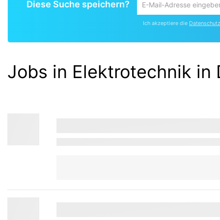
Diese Suche speichern?
Um
die
Ich akzeptiere die
Datenschutzr
aktuelle
Suche
zu
speichern
Jobs in Elektrotechnik in
gib
deine
Emailadresse
ein