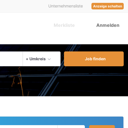
Unternehmensliste
Anzeige schalten
Merkliste
Anmelden
aktuellen Ort verwenden
+ Umkreis
Job finden