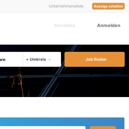
Unternehmensliste
Anzeige schalten
Merkliste
Anmelden
aktuellen Ort verwenden
+ Umkreis
Job finden