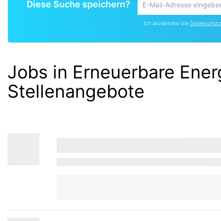
Diese Suche speichern?
Um
die
Ich akzeptiere die
Datenschutzr
aktuelle
Suche
zu
speichern
Jobs in Erneuerbare Ene
gib
deine
Stellenangebote
Emailadresse
ein