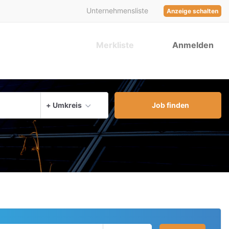
Unternehmensliste
Anzeige schalten
Merkliste
Anmelden
aktuellen Ort verwenden
+ Umkreis
Job finden