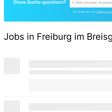
Diese Suche speichern?
Um
die
Ich akzeptiere die
Datenschutzr
aktuelle
Suche
zu
speichern
Jobs in Freiburg im Breis
gib
deine
Emailadresse
ein