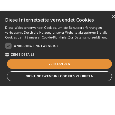
Diese Internetseite verwendet Cookies
Diese Website verwendet Cookies, um die Benutzererfahrung zu
verbessern. Durch die Nutzung unserer Website akzeptieren Sie alle
Cookies gemäß unserer Cookie-Richtlinie.
Zur Datenschutzerklärung
UNBEDINGT NOTWENDIGE
ZEIGE DETAILS
VERSTANDEN
Bewerbersuche leicht gemacht
NICHT NOTWENDIGE COOKIES VERBIETEN
Nach Ihrer Registrierung als Arbeitgeber können
Sie Ihre Anzeige mit wenig Aufwand selbst
Unbedingt notwendige
erstellen und veröffentlichen. So finden geeignete
Streng notwendige Cookies ermöglichen die Kernfunktionen der Website wie
Bewerber*innen Ihr Stellenangebot und Sie
Benutzeranmeldung und Kontoverwaltung. Die Website kann ohne die
passende Kandidat*innen!
unbedingt erforderlichen Cookies nicht ordnungsgemäß verwendet werden.