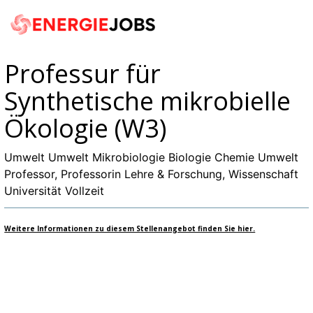
Accessibility
Anzeige
zur
Benut
Modus
aktivieren
Me
zur
schalten
Suche
Navigation
zum
öf
von
Professur für
Inhalt
mobilem
Synthetische mikrobielle
Endgerät
Ökologie (W3)
aus
Umwelt Umwelt Mikrobiologie Biologie Chemie Umwelt
Professor, Professorin Lehre & Forschung, Wissenschaft
Universität Vollzeit
Weitere Informationen zu diesem Stellenangebot finden Sie hier.