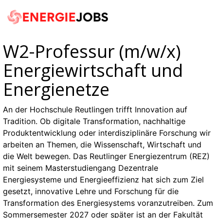
Accessibility
Anzeige
zur
Benut
Modus
aktivieren
Me
zur
schalten
Suche
Navigation
zum
öf
von
W2-Professur (m/w/x)
Inhalt
mobilem
Energiewirtschaft und
Endgerät
Energienetze
aus
An der Hochschule Reutlingen trifft Innovation auf
Tradition. Ob digitale Transformation, nachhaltige
Produktentwicklung oder interdisziplinäre Forschung wir
arbeiten an Themen, die Wissenschaft, Wirtschaft und
die Welt bewegen. Das Reutlinger Energiezentrum (REZ)
mit seinem Masterstudiengang Dezentrale
Energiesysteme und Energieeffizienz hat sich zum Ziel
gesetzt, innovative Lehre und Forschung für die
Transformation des Energiesystems voranzutreiben. Zum
Sommersemester 2027 oder später ist an der Fakultät